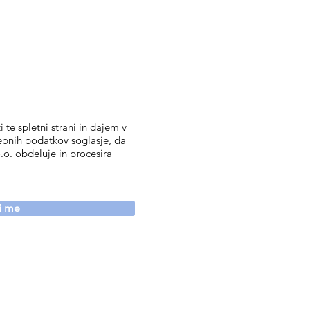
 te spletni strani in dajem v
ebnih podatkov soglasje, da
.o. obdeluje in procesira
vi me