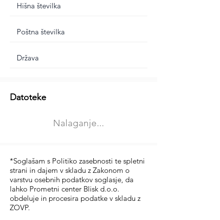
Dodatne informacije
Datoteke
Izberite vrsto usposabljanja
Nalaganje...
Prevoz blaga (C in CE kategorija)
Prevoz potnikov (D kategorija)
*Soglašam s Politiko zasebnosti te spletni
strani in dajem v skladu z Zakonom o
varstvu osebnih podatkov soglasje, da
lahko Prometni center Blisk d.o.o.
obdeluje in procesira podatke v skladu z
ZOVP.