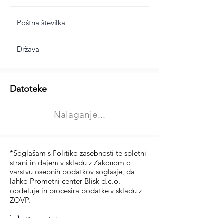
Dodatne informacije
Datoteke
Izberite vrsto usposabljanja
Nalaganje...
Prevoz blaga (C in CE kategorija)
Prevoz potnikov (D kategorija)
*Soglašam s Politiko zasebnosti te spletni
strani in dajem v skladu z Zakonom o
varstvu osebnih podatkov soglasje, da
lahko Prometni center Blisk d.o.o.
obdeluje in procesira podatke v skladu z
ZOVP.
Da soglašam