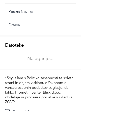
Dodatne informacije
Datoteke
Izberite vrsto usposabljanja
Nalaganje...
Prevoz blaga (C in CE kategorija)
Prevoz potnikov (D kategorija)
*Soglašam s Politiko zasebnosti te spletni
strani in dajem v skladu z Zakonom o
varstvu osebnih podatkov soglasje, da
lahko Prometni center Blisk d.o.o.
obdeluje in procesira podatke v skladu z
ZOVP.
Da soglašam