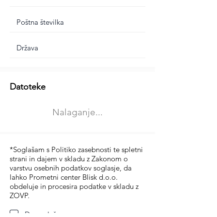
Dodatne informacije
Datoteke
Izberite vrsto usposabljanja
Nalaganje...
Prevoz blaga (C in CE kategorija)
Prevoz potnikov (D kategorija)
*Soglašam s Politiko zasebnosti te spletni
strani in dajem v skladu z Zakonom o
varstvu osebnih podatkov soglasje, da
lahko Prometni center Blisk d.o.o.
obdeluje in procesira podatke v skladu z
ZOVP.
Da soglašam