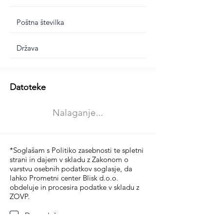
Dodatne informacije
Datoteke
Izberite vrsto usposabljanja
Nalaganje...
Prevoz blaga (C in CE kategorija)
Prevoz potnikov (D kategorija)
*Soglašam s Politiko zasebnosti te spletni
strani in dajem v skladu z Zakonom o
varstvu osebnih podatkov soglasje, da
lahko Prometni center Blisk d.o.o.
obdeluje in procesira podatke v skladu z
ZOVP.
Da soglašam