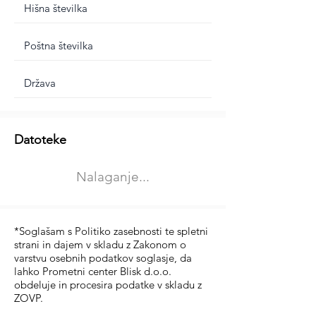
Dodatne informacije
Datoteke
Izberite vrsto usposabljanja
Nalaganje...
Prevoz blaga (C in CE kategorija)
Prevoz potnikov (D kategorija)
*Soglašam s Politiko zasebnosti te spletni
strani in dajem v skladu z Zakonom o
varstvu osebnih podatkov soglasje, da
lahko Prometni center Blisk d.o.o.
obdeluje in procesira podatke v skladu z
ZOVP.