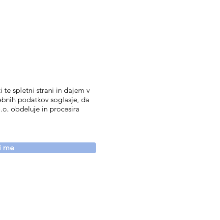
 te spletni strani in dajem v
ebnih podatkov soglasje, da
.o. obdeluje in procesira
vi me