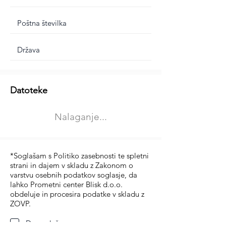
Dodatne informacije
Datoteke
Izberite vrsto usposabljanja
Nalaganje...
Prevoz blaga (C in CE kategorija)
Prevoz potnikov (D kategorija)
*Soglašam s Politiko zasebnosti te spletni
strani in dajem v skladu z Zakonom o
varstvu osebnih podatkov soglasje, da
lahko Prometni center Blisk d.o.o.
obdeluje in procesira podatke v skladu z
ZOVP.
Da soglašam