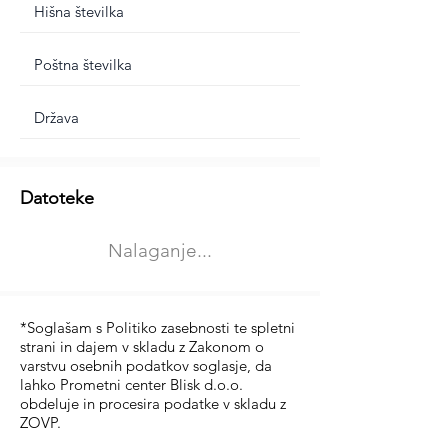
Dodatne informacije
Datoteke
Izberite vrsto usposabljanja
Nalaganje...
Prevoz blaga (C in CE kategorija)
Prevoz potnikov (D kategorija)
*Soglašam s Politiko zasebnosti te spletni
strani in dajem v skladu z Zakonom o
varstvu osebnih podatkov soglasje, da
lahko Prometni center Blisk d.o.o.
obdeluje in procesira podatke v skladu z
ZOVP.