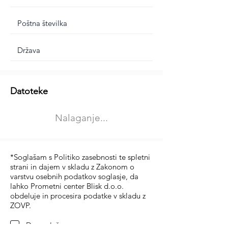
Dodatne informacije
Datoteke
Izberite vrsto usposabljanja
Nalaganje...
Prevoz blaga (C in CE kategorija)
Prevoz potnikov (D kategorija)
*Soglašam s Politiko zasebnosti te spletni
strani in dajem v skladu z Zakonom o
varstvu osebnih podatkov soglasje, da
lahko Prometni center Blisk d.o.o.
obdeluje in procesira podatke v skladu z
ZOVP.
Da soglašam