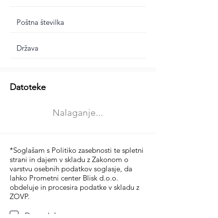
Dodatne informacije
Datoteke
Izberite vrsto usposabljanja
Nalaganje...
Prevoz blaga (C in CE kategorija)
Prevoz potnikov (D kategorija)
*Soglašam s Politiko zasebnosti te spletni
strani in dajem v skladu z Zakonom o
varstvu osebnih podatkov soglasje, da
lahko Prometni center Blisk d.o.o.
obdeluje in procesira podatke v skladu z
ZOVP.
Da soglašam