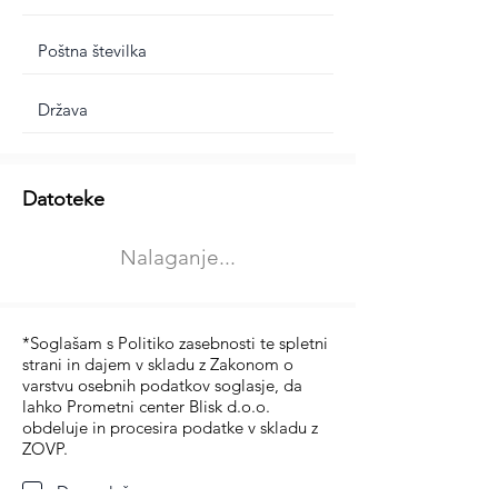
Dodatne informacije
Datoteke
Izberite vrsto usposabljanja
Nalaganje...
Prevoz blaga (C in CE kategorija)
Prevoz potnikov (D kategorija)
*Soglašam s Politiko zasebnosti te spletni
strani in dajem v skladu z Zakonom o
varstvu osebnih podatkov soglasje, da
lahko Prometni center Blisk d.o.o.
obdeluje in procesira podatke v skladu z
ZOVP.
Da soglašam