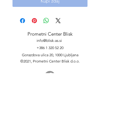
Kupi zdaj
Prometni Center Blisk
info@blisk-as.si
+386 1 320 52 20
Gorazdova ulica 20, 1000 Ljubljana
©2021, Prometni Center Blisk d.o.o.
Grafični viri
O podjetju
Zaposlitev
Politika zasebnosti
Blog